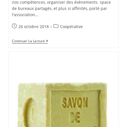
nos compétences, organiser des évènements. space
de bureaux partagés, et plus si affinités, porté par
l'association…
Post
Post
26 octobre 2018
Coopérative
published:
category:
On
Continuer La Lecture
Est
Bien
Au
Tiers-
Lieu
De
Bègles