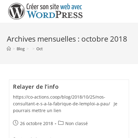
Skip
to
content
Archives mensuelles : octobre 2018
>
Blog
>
>
Oct
Relayer de l’info
https://co-actions.coop/blog/2018/10/25/nos-
consultant-e-s-a-la-fabrique-de-lemploi-a-pau/ Je
pourrais mettre un lien
Post
Post
26 octobre 2018
Non classé
published:
category: